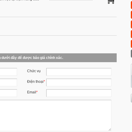
n dưới đây để được báo giá chính xác.
Chức vụ
Điện thoại
*
Email
*