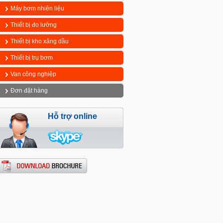
Máy bơm nhiên liệu
Thiết bị đo lường
Thiết bị kho xăng dầu
Thiết bị trụ bơm
Van công nghiệp
Đơn đặt hàng
Hỗ trợ online