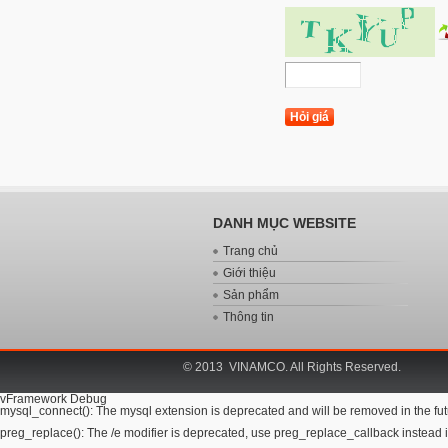
DANH MỤC WEBSITE
Trang chủ
Giới thiệu
Sản phẩm
Thông tin
© 2013 VINAMCO. All Rights Reserved.
vFramework Debug
mysql_connect(): The mysql extension is deprecated and will be removed in the futu
preg_replace(): The /e modifier is deprecated, use preg_replace_callback instead i