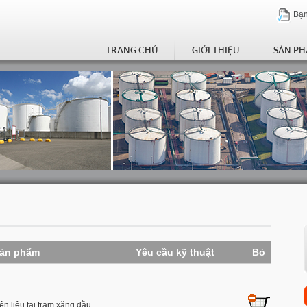
Bạn
TRANG CHỦ
GIỚI THIỆU
SẢN P
sản phẩm
Yêu cầu kỹ thuật
Bỏ
ên liệu tại trạm xăng dầu