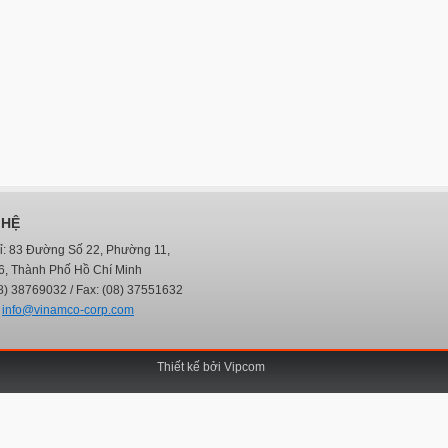
 HỆ
hỉ: 83 Đường Số 22, Phường 11,
6, Thành Phố Hồ Chí Minh
8) 38769032 / Fax: (08) 37551632
:
info@vinamco-corp.com
Thiết kế bởi
Vipcom