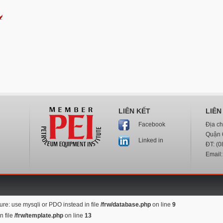
LIÊN KẾT
LIÊN
Địa c
Facebook
Quận 
Linked in
ĐT: (0
Email
re: use mysqli or PDO instead in file
/frw/database.php
on line
9
n file
/frw/template.php
on line
13