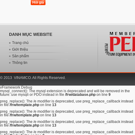
DANH MỤC WEBSITE
Trang chủ
Giới thiệu
Sản phẩm
Thông tin
© 2013 VINAMCO. All Rights Reserved.
vFramework Debug
mysql_connect(): The mysql extension is deprecated and will be removed in the
future: use mysqli or PDO instead in file
/frw/database.php
on line
9
preg_replace(): The /e modifier is deprecated, use preg_replace_callback instead
in file
/frw/template.php
on line
13
preg_replace(): The /e modifier is deprecated, use preg_replace_callback instead
in file
/frw/template.php
on line
13
preg_replace(): The /e modifier is deprecated, use preg_replace_callback instead
in file
/frw/template.php
on line
13
preg_replace(): The /e modifier is deprecated, use preg_replace_callback instead